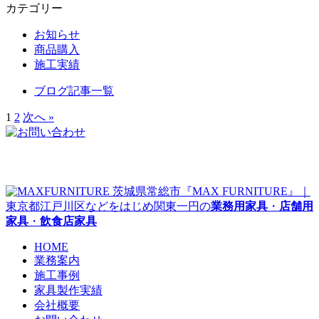
カテゴリー
お知らせ
商品購入
施工実績
ブログ記事一覧
1
2
次へ »
茨城県常総市『MAX FURNITURE』｜
東京都江戸川区などをはじめ関東一円の
業務用家具
・
店舗用
家具
・
飲食店家具
HOME
業務案内
施工事例
家具製作実績
会社概要