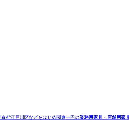
』｜東京都江戸川区などをはじめ関東一円の
業務用家具
・
店舗用家