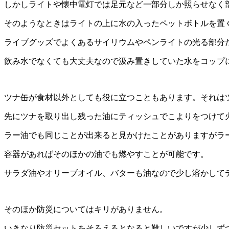
しかしライトや懐中電灯では足元など一部分しか照らせなく
そのようなときはライトの上に水の入ったペットボトルを置
ライブグッズでよくあるサイリウムやペンライトの光る部分
飲み水でなくても大丈夫なので汲み置きしていた水をコップ
ツナ缶が食材以外としても役に立つこともあります。それは
先にツナを取り出し残った油にティッシュでこよりをつけて
ラー油でも同じことが出来ると見かけたことがありますがラ
容器があればそのほかの油でも燃やすことが可能です。
サラダ油やオリーブオイル、バターも油なので少し溶かして
そのほか防災についてはキリがありません。
いきなり防災セットをそろえるとなると難しいですが少しず