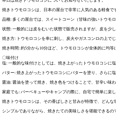
本日は焼きトウモロコシについてお知らせいたします。
焼きトウモロコシは、日本の屋台で非常に人気のある軽食で
品種: 多くの屋台では、スイートコーン（甘味の強いトウモ
状態: 一般的には皮をむいた状態で販売されますが、皮を少
焼き方: トウモロコシを串に刺し、炭火やガスコンロの上で
焼き時間: 約5分から10分ほど、トウモロコシが全体的に均
〇味付け
塩: 一般的な味付けとしては、焼き上がったトウモロコシに
バター: 焼き上がったトウモロコシにバターを塗り、さらに
醤油: 醤油を塗って焼き、焼き色をつけることで、甘辛い味
家庭でも: バーベキューやキャンプの際に、自宅で簡単に楽
焼きトウモロコシは、その香ばしさと甘みが特徴で、どんな
シンプルでありながら、焼きたての美味しさを堪能できるの