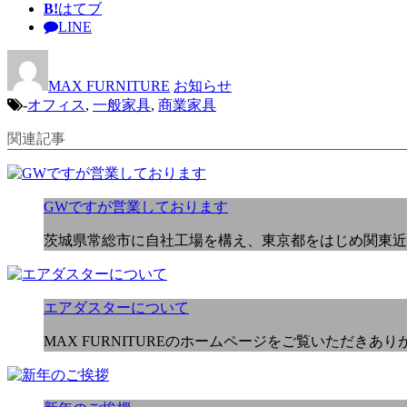
B!
はてブ
LINE
MAX FURNITURE
お知らせ
-
オフィス
,
一般家具
,
商業家具
関連記事
GWですが営業しております
茨城県常総市に自社工場を構え、東京都をはじめ関東近
エアダスターについて
MAX FURNITUREのホームページをご覧いただきありが