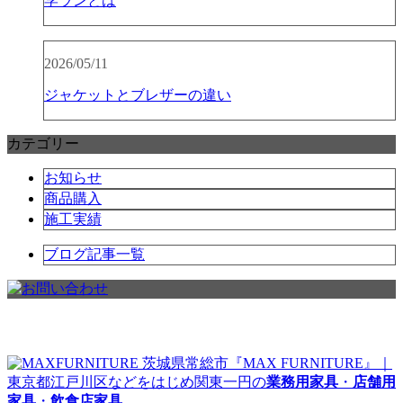
学ランとは
2026/05/11
ジャケットとブレザーの違い
カテゴリー
お知らせ
商品購入
施工実績
ブログ記事一覧
茨城県常総市『MAX FURNITURE』｜
東京都江戸川区などをはじめ関東一円の
業務用家具
・
店舗用
家具
・
飲食店家具