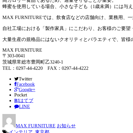
高カロリー食品であるため、適量を守ることが重要。
蜂蜜を使用している場合、小さな子ども（1歳未満）には与
MAX FURNITUREでは、飲食店などの店舗向け、業務
自社工場における「製作家具」にこだわり、お客様のご要望
大量生産の規格品にはないクオリティとバラエティで、皆様
MAX FURNITURE
〒303-0041
茨城県常総市豊岡町乙3240-1
TEL：0297-44-4220 FAX：0297-44-4222
Twitter
Facebook
Google+
Pocket
B!
はてブ
LINE
MAX FURNITURE
お知らせ
-
インテリア
,
東京都