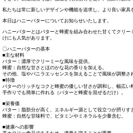
私たちは常に新しいデザインや機能を追求し、より良い家具
本日はハニーバターについてお知らせいたします。
ハニーバターとはバターと蜂蜜を組み合わせた甘くてクリー
けにも人気があります。
〇ハニーバターの基本
■主な材料
バター：濃厚でクリーミーな風味を提供。
蜂蜜：自然な甘さとほのかな花の香りを加える。
その他、塩やバニラエッセンスを加えることで風味が調整さ
■特徴
バターのリッチなコクと蜂蜜の優しい甘さが調和し、幅広い
手作りでも簡単に作れる（バターと蜂蜜を混ぜるだけ）。
■栄養価
バター：脂肪分が高く、エネルギー源として役立つが摂りす
蜂蜜：自然な甘味料で、ビタミンやミネラルを少量含む。
■健康への影響