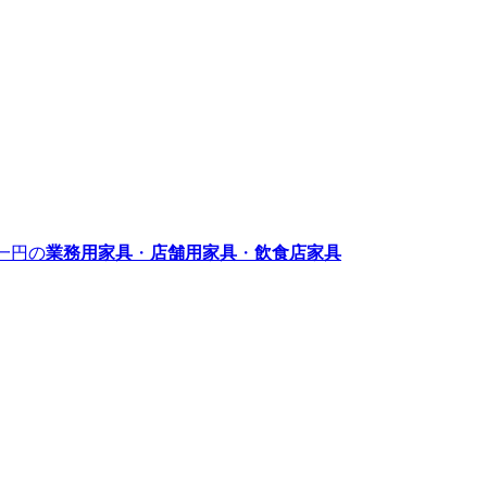
一円の
業務用家具
・
店舗用家具
・
飲食店家具