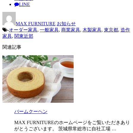
LINE
MAX FURNITURE
お知らせ
-
オーダー家具
,
一般家具
,
商業家具
,
木製家具
,
東京都
,
造作
家具
,
関東近郊
関連記事
バームクーヘン
MAX FURNITUREのホームページをご覧いただきあり
がとうございます。 茨城県常総市に自社工場 …