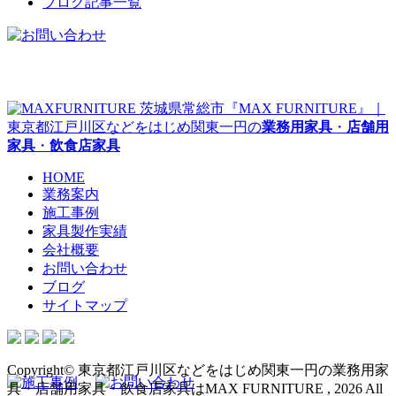
ブログ記事一覧
茨城県常総市『MAX FURNITURE』｜
東京都江戸川区などをはじめ関東一円の
業務用家具
・
店舗用
家具
・
飲食店家具
HOME
業務案内
施工事例
家具製作実績
会社概要
お問い合わせ
ブログ
サイトマップ
Copyright© 東京都江戸川区などをはじめ関東一円の業務用家
具・店舗用家具・飲食店家具はMAX FURNITURE , 2026 All