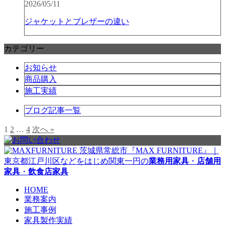
2026/05/11
ジャケットとブレザーの違い
カテゴリー
お知らせ
商品購入
施工実績
ブログ記事一覧
1
2
…
4
次へ »
茨城県常総市『MAX FURNITURE』｜
東京都江戸川区などをはじめ関東一円の
業務用家具
・
店舗用
家具
・
飲食店家具
HOME
業務案内
施工事例
家具製作実績