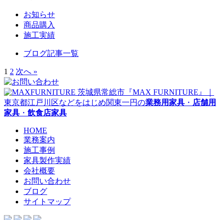
お知らせ
商品購入
施工実績
ブログ記事一覧
1
2
次へ »
茨城県常総市『MAX FURNITURE』｜
東京都江戸川区などをはじめ関東一円の
業務用家具
・
店舗用
家具
・
飲食店家具
HOME
業務案内
施工事例
家具製作実績
会社概要
お問い合わせ
ブログ
サイトマップ