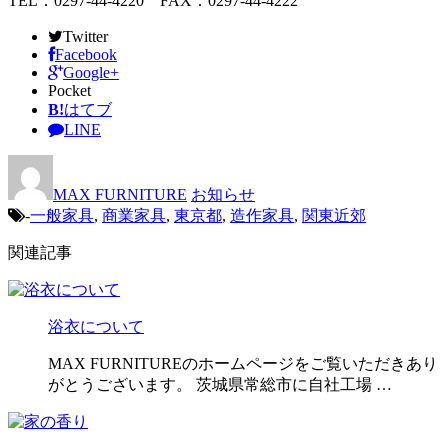
TEL：0297-44-4220 FAX：0297-44-4222
Twitter
Facebook
Google+
Pocket
B!
はてブ
LINE
MAX FURNITURE
お知らせ
-
一般家具
,
商業家具
,
東京都
,
造作家具
,
関東近郊
関連記事
浴衣について
MAX FURNITUREのホームページをご覧いただきあり
がとうございます。 茨城県常総市に自社工場 …