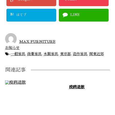
B!
はてブ
LINE
MAX FURNITURE
お知らせ
-
一般家具
,
商業家具
,
木製家具
,
東京都
,
造作家具
,
関東近郊
関連記事
疫病退散
茨城県常総市に自社工場を構え、
東京都をはじめ関東近郊や全国を
対応エリアとして家具製作事業を
展開してお …