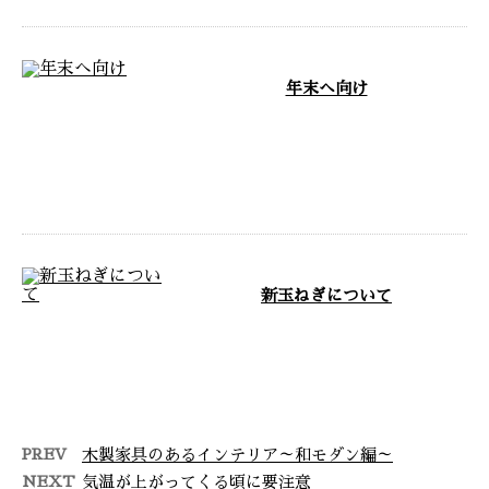
年末へ向け
茨城県常総市に自社工場を構え、
東京都をはじめ関東近郊や全国を
対応エリアとして家具製作事業を
展開してお …
新玉ねぎについて
MAX FURNITUREのホームペ
ージをご覧いただきありがとうご
ざいます。 茨城県常総市に自社
工場 …
PREV
木製家具のあるインテリア～和モダン編～
NEXT
気温が上がってくる頃に要注意