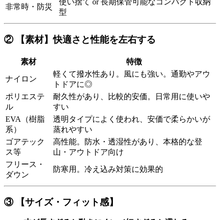
使い捨て or 長期保管可能なコンパクト収納
非常時・防災
型
② 【素材】快適さと性能を左右する
素材
特徴
軽くて撥水性あり。風にも強い。通勤やアウ
ナイロン
トドアに◎
ポリエステ
耐久性があり、比較的安価。日常用に使いや
ル
すい
EVA（樹脂
透明タイプによく使われ、安価で柔らかいが
系）
蒸れやすい
ゴアテック
高性能。防水・透湿性があり、本格的な登
ス等
山・アウトドア向け
フリース・
防寒用。冷え込み対策に効果的
ダウン
③ 【サイズ・フィット感】