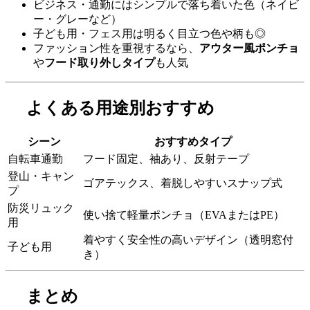
ビジネス・通勤にはシンプルで落ち着いた色（ネイビ
ー・グレーなど）
子ども用・フェス用は明るく目立つ色や柄も◎
ファッション性を重視するなら、
アウター風ポンチョ
や
フード取り外しタイプ
も人気
よくある用途別おすすめ
シーン
おすすめタイプ
自転車通勤
フード固定、袖あり、反射テープ
登山・キャン
ゴアテックス、着脱しやすいスナップ式
プ
防災リュック
使い捨て軽量ポンチョ（EVAまたはPE）
用
着やすく安全性の高いデザイン（透明窓付
子ども用
き）
まとめ