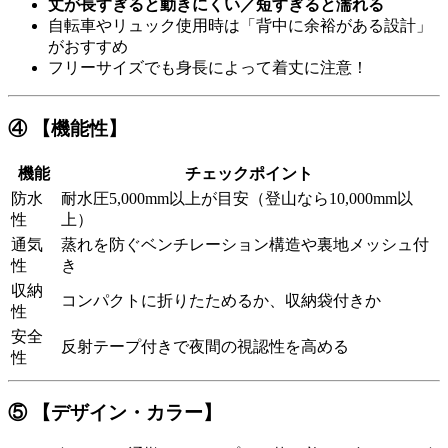
丈が長すぎると動きにくい／短すぎると濡れる
自転車やリュック使用時は「背中に余裕がある設計」
がおすすめ
フリーサイズでも身長によって着丈に注意！
④ 【機能性】
機能
チェックポイント
防水
耐水圧5,000mm以上が目安（登山なら10,000mm以
性
上）
通気
蒸れを防ぐベンチレーション構造や裏地メッシュ付
性
き
収納
コンパクトに折りたためるか、収納袋付きか
性
安全
反射テープ付きで夜間の視認性を高める
性
⑤ 【デザイン・カラー】