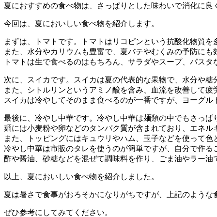
夏におすすめの食べ物は、さっぱりとした味わいで消化に良
今回は、夏においしい食べ物を紹介します。
まずは、トマトです。トマトはリコピンという抗酸化物質を
また、水分やカリウムも豊富で、夏バテやむくみの予防にも
トマトは生で食べるのはもちろん、サラダやスープ、パスタ
次に、スイカです。スイカは夏の代表的な果物で、水分や糖
また、シトルリンというアミノ酸を含み、血流を改善して疲
スイカは冷やしてそのまま食べるのが一番ですが、ヨーグル
最後に、冷やし中華です。冷やし中華は麺類の中でもさっぱ
麺には小麦粉や卵などのタンパク質が含まれており、エネル
また、トッピングにはキュウリやハム、玉子などを使って色
冷やし中華は市販のタレを使うのが簡単ですが、自分で作る
酢や醤油、砂糖などを混ぜて調味料を作り、ごま油やラー油
以上、夏においしい食べ物を紹介しました。
夏は暑さで食事がおろそかになりがちですが、上記のような
ぜひ参考にしてみてください。