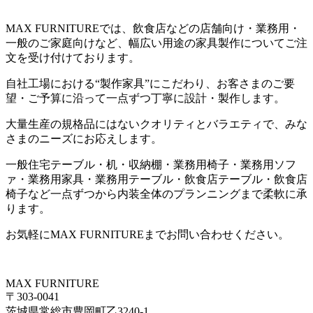
MAX FURNITURE
では、飲食店などの店舗向け・業務用・
一般のご家庭向けなど、幅広い用途の家具製作についてご注
文を受け付けております。
自社工場における
“
製作家具
”
にこだわり、お客さまのご要
望・ご予算に沿って一点ずつ丁寧に設計・製作します。
大量生産の規格品にはないクオリティとバラエティで、みな
さまのニーズにお応えします。
一般住宅テーブル・机・収納棚・業務用椅子・業務用ソフ
ァ・業務用家具・業務用テーブル・飲食店テーブル・飲食店
椅子など一点ずつから内装全体のプランニングまで柔軟に承
ります。
お気軽に
MAX FURNITURE
までお問い合わせください。
MAX FURNITURE
〒303-0041
茨城県常総市豊岡町乙3240-1