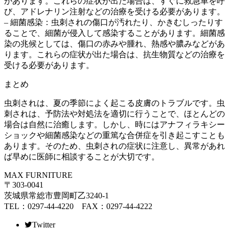
があります。これらの症状が出た場合は、すぐに救急車を呼
び、アドレナリン注射などの治療を受ける必要があります。
– 細菌感染：虫刺されの傷口が汚れたり、かきむしったりす
ることで、細菌が侵入して感染することがあります。細菌感
染の兆候としては、傷口の赤みや腫れ、熱感や膿みなどがあ
ります。これらの症状が出た場合は、抗生物質などの治療を
受ける必要があります。
まとめ
虫刺されは、夏の季節によく起こる皮膚のトラブルです。虫
刺されは、予防法や対処法を適切に行うことで、ほとんどの
場合は自然に治癒します。しかし、時にはアナフィラキシー
ショックや細菌感染などの重篤な合併症を引き起こすことも
あります。そのため、虫刺されの症状に注意し、異常があれ
ば早めに医師に相談することが大切です。
MAX FURNITURE
〒303-0041
茨城県常総市豊岡町乙3240-1
TEL：0297-44-4220 FAX：0297-44-4222
Twitter