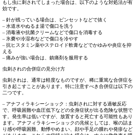
もし虫に刺されてしまった場合は、以下のような対処法が有
効です。
– 針が残っている場合は、ピンセットなどで抜く
– 水道水やぬるま湯で傷口を洗う
– 消毒液や抗菌クリームなどで傷口を消毒する
– 氷嚢や冷湿布などで傷口を冷やす
– 抗ヒスタミン薬やステロイド軟膏などでかゆみや炎症を抑
える
– 痛みが強い場合は、鎮痛剤を服用する
虫刺されの合併症の見分け方
虫刺されは、通常は軽度なものですが、稀に重篤な合併症を
引き起こすことがあります。特に注意すべき合併症は以下の
二つです。
– アナフィラキシーショック：虫刺されに対する過敏反応
で、呼吸困難や血圧低下などの全身症状が出る危険な状態で
す。発生率は低いですが、放置すると死亡する可能性もあり
ます。アナフィラキシーショックの兆候としては、喉の詰ま
り感や呼吸困難、動悸やめまい、顔や手足の腫れや発疹など