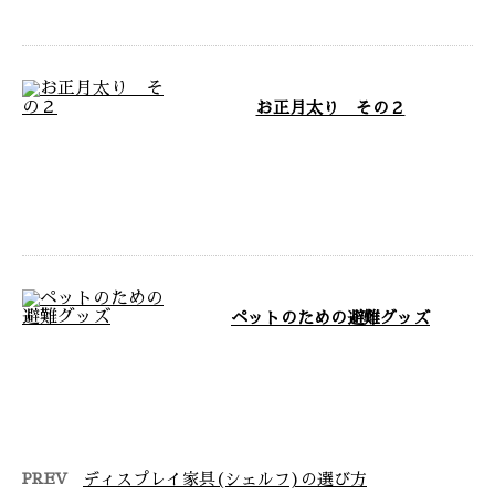
お正月太り その２
茨城県常総市に自社工場を構え、
東京都をはじめ関東近郊や全国を
対応エリアとして家具製作事業を
展開してお …
ペットのための避難グッズ
茨城県常総市に自社工場を構え、
東京都をはじめ関東近郊や全国を
対応エリアとして家具製作事業を
展開してお …
PREV
ディスプレイ家具(シェルフ)の選び方