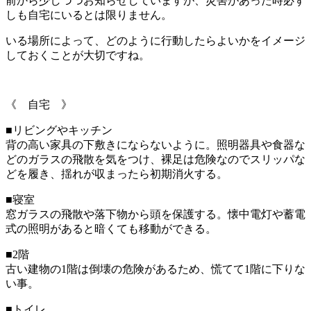
前から少しづつお知らせしていますが、災害があった時必ず
しも自宅にいるとは限りません。
いる場所によって、どのように行動したらよいかをイメージ
しておくことが大切ですね。
《 自宅 》
■リビングやキッチン
背の高い家具の下敷きにならないように。照明器具や食器な
どのガラスの飛散を気をつけ、裸足は危険なのでスリッパな
どを履き、揺れが収まったら初期消火する。
■寝室
窓ガラスの飛散や落下物から頭を保護する。懐中電灯や蓄電
式の照明があると暗くても移動ができる。
■2階
古い建物の1階は倒壊の危険があるため、慌てて1階に下りな
い事。
■トイレ