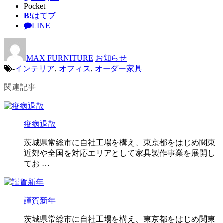
Pocket
B!
はてブ
LINE
MAX FURNITURE
お知らせ
-
インテリア
,
オフィス
,
オーダー家具
関連記事
疫病退散
茨城県常総市に自社工場を構え、東京都をはじめ関東
近郊や全国を対応エリアとして家具製作事業を展開し
てお …
謹賀新年
茨城県常総市に自社工場を構え、東京都をはじめ関東