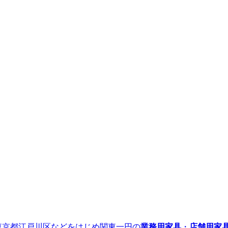
』｜東京都江戸川区などをはじめ関東一円の
業務用家具
・
店舗用家