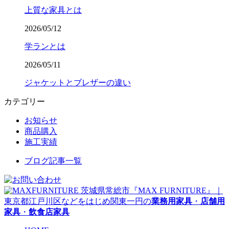
上質な家具とは
2026/05/12
学ランとは
2026/05/11
ジャケットとブレザーの違い
カテゴリー
お知らせ
商品購入
施工実績
ブログ記事一覧
茨城県常総市『MAX FURNITURE』｜
東京都江戸川区などをはじめ関東一円の
業務用家具
・
店舗用
家具
・
飲食店家具