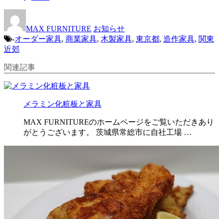
MAX FURNITURE
お知らせ
-
オーダー家具
,
商業家具
,
木製家具
,
東京都
,
造作家具
,
関東
近郊
関連記事
メラミン化粧板と家具
MAX FURNITUREのホームページをご覧いただきあり
がとうございます。 茨城県常総市に自社工場 …