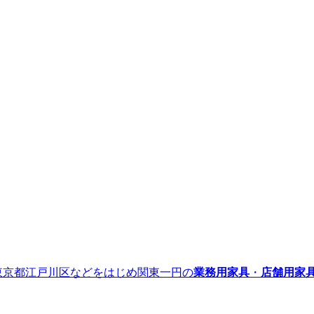
』｜東京都江戸川区などをはじめ関東一円の
業務用家具
・
店舗用家