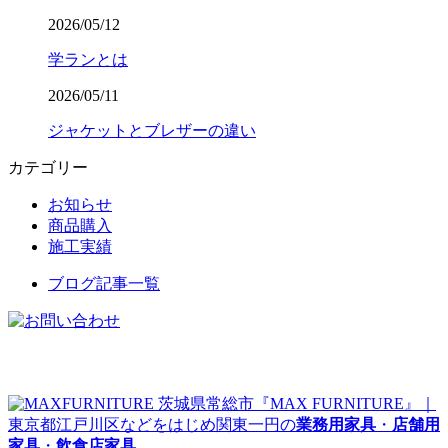
2026/05/12
学ランとは
2026/05/11
ジャケットとブレザーの違い
カテゴリー
お知らせ
商品購入
施工実績
ブログ記事一覧
茨城県常総市『MAX FURNITURE』｜
東京都江戸川区などをはじめ関東一円の
業務用家具
・
店舗用
家具
・
飲食店家具