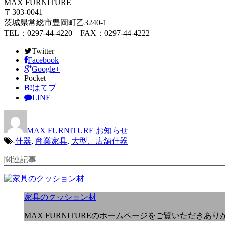
MAX FURNITURE
〒303-0041
茨城県常総市豊岡町乙3240-1
TEL：0297-44-4220 FAX：0297-44-4222
Twitter
Facebook
Google+
Pocket
B!
はてブ
LINE
MAX FURNITURE
お知らせ
-
什器
,
商業家具
,
大型、店舗什器
関連記事
家具のクッション材
MAX FURNITUREのホームページをご覧いただきあ