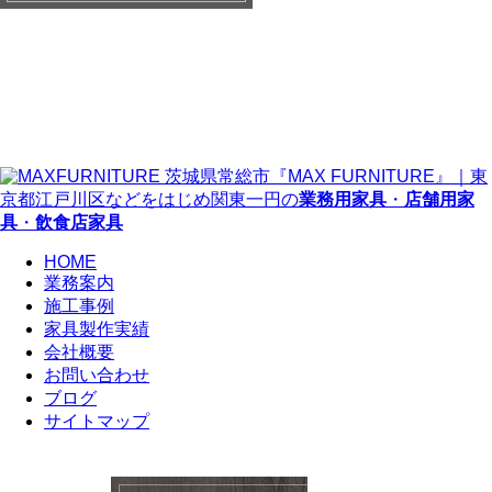
茨城県常総市『MAX FURNITURE』｜東
京都江戸川区などをはじめ関東一円の
業務用家具
・
店舗用家
具
・
飲食店家具
HOME
業務案内
施工事例
家具製作実績
会社概要
お問い合わせ
ブログ
サイトマップ