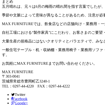
まとめ
五月晴れは、元々は6月の梅雨の晴れ間を指す言葉でしたが、
季節や文脈によって意味が異なることがあるため、注意が必
MAX FURNITURE
では、飲食店などの店舗向け・業務用・一
自社工場における
“
製作家具
”
にこだわり、お客さまのご要望
大量生産の規格品にはないクオリティとバラエティで、みな
一般住宅テーブル・机・収納棚・業務用椅子・業務用ソファ
す。
お気軽に
MAX FURNITURE
までお問い合わせください。
MAX FURNITURE
〒303-0041
茨城県常総市豊岡町乙3240-1
TEL：0297-44-4220 FAX：0297-44-4222
Twitter
Facebook
Google+