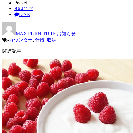
Pocket
B!
はてブ
LINE
MAX FURNITURE
お知らせ
-
カウンター
,
什器
,
収納
関連記事