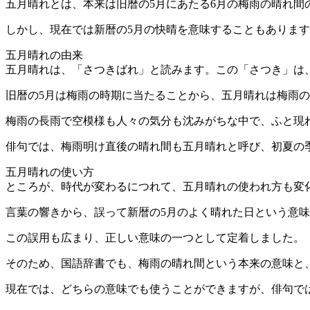
五月晴れとは、本来は旧暦の5月にあたる6月の梅雨の晴れ間
しかし、現在では新暦の5月の快晴を意味することもありま
五月晴れの由来
五月晴れは、「さつきばれ」と読みます。この「さつき」は、
旧暦の5月は梅雨の時期に当たることから、五月晴れは梅雨
梅雨の長雨で空模様も人々の気分も沈みがちな中で、ふと現
俳句では、梅雨明け直後の晴れ間も五月晴れと呼び、初夏の
五月晴れの使い方
ところが、時代が変わるにつれて、五月晴れの使われ方も変
言葉の響きから、誤って新暦の5月のよく晴れた日という意
この誤用も広まり、正しい意味の一つとして定着しました。
そのため、国語辞書でも、梅雨の晴れ間という本来の意味と
現在では、どちらの意味でも使うことができますが、俳句で