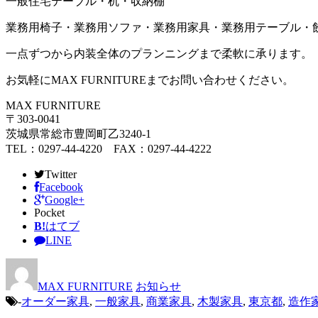
一般住宅テーブル・机・収納棚
業務用椅子・業務用ソファ・業務用家具・業務用テーブル・
一点ずつから内装全体のプランニングまで柔軟に承ります。
お気軽にMAX FURNITUREまでお問い合わせください。
MAX FURNITURE
〒303-0041
茨城県常総市豊岡町乙3240-1
TEL：0297-44-4220 FAX：0297-44-4222
Twitter
Facebook
Google+
Pocket
B!
はてブ
LINE
MAX FURNITURE
お知らせ
-
オーダー家具
,
一般家具
,
商業家具
,
木製家具
,
東京都
,
造作