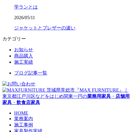
学ランとは
2026/05/11
ジャケットとブレザーの違い
カテゴリー
お知らせ
商品購入
施工実績
ブログ記事一覧
茨城県常総市『MAX FURNITURE』｜
東京都江戸川区などをはじめ関東一円の
業務用家具
・
店舗用
家具
・
飲食店家具
HOME
業務案内
施工事例
家具製作実績