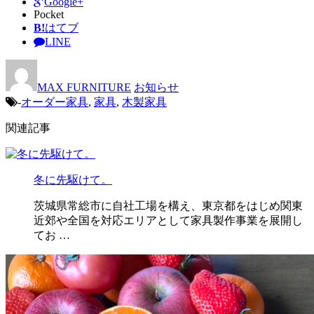
Google+
Pocket
B!
はてブ
LINE
MAX FURNITURE
お知らせ
-
オーダー家具
,
家具
,
木製家具
関連記事
冬に先駆けて。
茨城県常総市に自社工場を構え、東京都をはじめ関東
近郊や全国を対応エリアとして家具製作事業を展開し
てお …