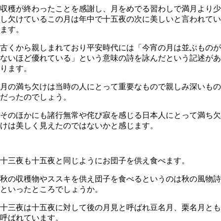
収穫が終わったことを感謝し、月をめでる習わしで満月より少
し欠けているこの月は年中で十五夜の次に美しいと言われてい
ます。
古くから親しまれており平安時代には「今宵の月は並ぶものが
ないほど優れている」という意味の詩を詠んだという記述があ
ります。
月の満ち欠けは当時の人にとって重要なもので親しみ深いもの
だったのでしょう。
そのほかにも諸行無常や侘び寂を感じる日本人にとって満ち欠
けは美しく見えたのではないかと感じます。
十三夜も十五夜と同じようにお団子を供え食べます。
秋の収穫物やススキを供え団子を食べるというのは秋の風物詩
といったところでしょうか。
十三夜は十五夜に対して後の月見と呼ばれ豆名月、栗名月とも
呼ばれています。