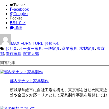
Twitter
Facebook
Google+
Pocket
B!
はてブ
LINE
MAX FURNITURE
お知らせ
-
お月見
,
オーダー家具
,
一般家具
,
商業家具
,
木製家具
,
東京
都
,
造作家具
,
関東近郊
関連記事
都内テナント家具製作
茨城県常総市に自社工場を構え、東京都をはじめ関東近
郊や全国を対応エリアとして家具製作事業を展開してお
…