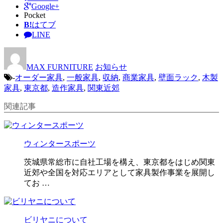
Google+
Pocket
B!
はてブ
LINE
MAX FURNITURE
お知らせ
-
オーダー家具
,
一般家具
,
収納
,
商業家具
,
壁面ラック
,
木製
家具
,
東京都
,
造作家具
,
関東近郊
関連記事
ウィンタースポーツ
茨城県常総市に自社工場を構え、東京都をはじめ関東
近郊や全国を対応エリアとして家具製作事業を展開し
てお …
ビリヤニについて