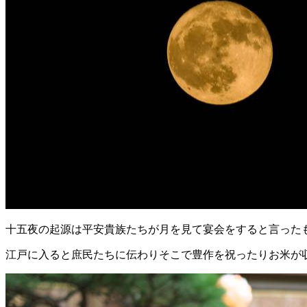
十五夜の起源は平安貴族たちが月を見て宴会をすると言った
江戸に入ると庶民たちに伝わりそこで豊作を祝ったりお米が