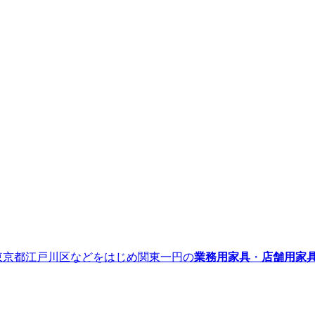
』｜東京都江戸川区などをはじめ関東一円の
業務用家具
・
店舗用家