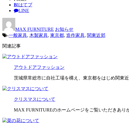
B!
はてブ
LINE
MAX FURNITURE
お知らせ
-
一般家具
,
木製家具
,
東京都
,
造作家具
,
関東近郊
関連記事
アウトドアファッション
茨城県常総市に自社工場を構え、東京都をはじめ関東近
クリスマスについて
MAX FURNITUREのホームページをご覧いただきありが