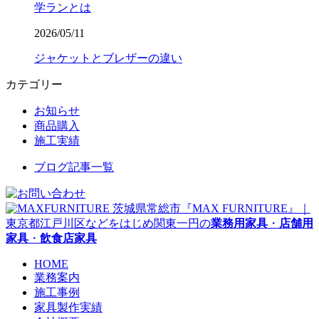
学ランとは
2026/05/11
ジャケットとブレザーの違い
カテゴリー
お知らせ
商品購入
施工実績
ブログ記事一覧
茨城県常総市『MAX FURNITURE』｜
東京都江戸川区などをはじめ関東一円の
業務用家具
・
店舗用
家具
・
飲食店家具
HOME
業務案内
施工事例
家具製作実績