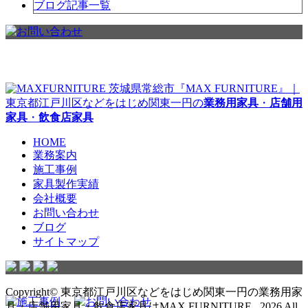
ブログ記事一覧
茨城県常総市『MAX FURNITURE』｜
東京都江戸川区などをはじめ関東一円の
業務用家具
・
店舗用
家具
・
飲食店家具
HOME
業務案内
施工事例
家具製作実績
会社概要
お問い合わせ
ブログ
サイトマップ
Copyright© 東京都江戸川区などをはじめ関東一円の業務用家
具・店舗用家具・飲食店家具はMAX FURNITURE , 2026 All