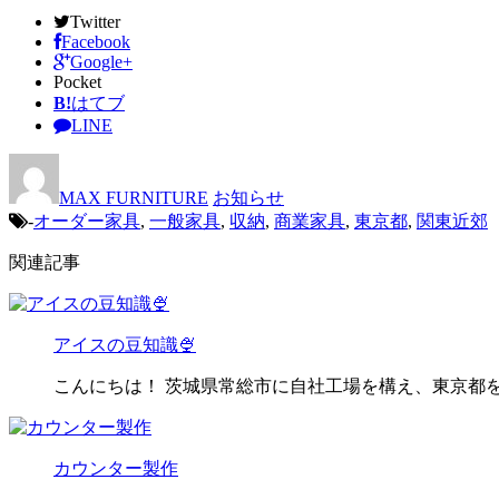
Twitter
Facebook
Google+
Pocket
B!
はてブ
LINE
MAX FURNITURE
お知らせ
-
オーダー家具
,
一般家具
,
収納
,
商業家具
,
東京都
,
関東近郊
関連記事
アイスの豆知識🍨
こんにちは！ 茨城県常総市に自社工場を構え、東京都
カウンター製作