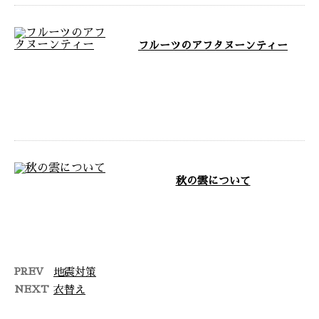
フルーツのアフタヌーンティー
茨城県常総市に自社工場を構え、
東京都をはじめ関東近郊や全国を
対応エリアとして家具製作事業を
展開してお …
秋の雲について
MAX FURNITUREのホームペ
ージをご覧いただきありがとうご
ざいます。 MAX FURNITU …
PREV
地震対策
NEXT
衣替え