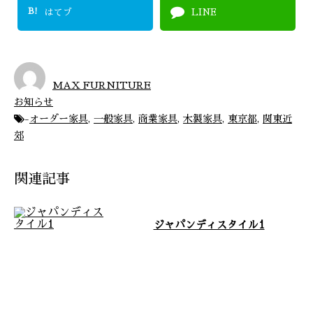
B!
はてブ
LINE
MAX FURNITURE
お知らせ
-
オーダー家具
,
一般家具
,
商業家具
,
木製家具
,
東京都
,
関東近
郊
関連記事
ジャパンディスタイル1
茨城県常総市に自社工場を構え、
東京都をはじめ関東近郊や全国を
対応エリアとして家具製作事業を
展開してお …