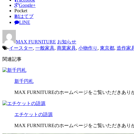
Google+
Pocket
B!
はてブ
LINE
MAX FURNITURE
お知らせ
-
イースター
,
一般家具
,
商業家具
,
小物作り
,
東京都
,
造作家
関連記事
新千円札
MAX FURNITUREのホームページをご覧いただきあ
エチケットの語源
MAX FURNITUREのホームページをご覧いただきあ