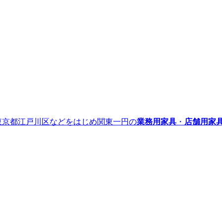
』｜東京都江戸川区などをはじめ関東一円の
業務用家具
・
店舗用家