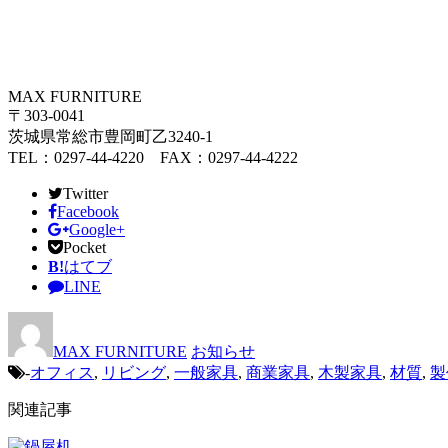
MAX FURNITURE
〒303-0041
茨城県常総市豊岡町乙3240-1
TEL：0297-44-4220 FAX：0297-44-4222
Twitter
Facebook
Google+
Pocket
B!
はてブ
LINE
MAX FURNITURE
お知らせ
-
オフィス
,
リビング
,
一般家具
,
商業家具
,
木製家具
,
材質
,
製
関連記事