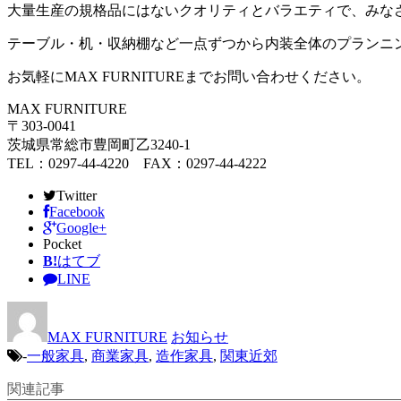
大量生産の規格品にはないクオリティとバラエティで、みな
テーブル・机・収納棚など一点ずつから内装全体のプランニ
お気軽にMAX FURNITUREまでお問い合わせください。
MAX FURNITURE
〒303-0041
茨城県常総市豊岡町乙3240-1
TEL：0297-44-4220 FAX：0297-44-4222
Twitter
Facebook
Google+
Pocket
B!
はてブ
LINE
MAX FURNITURE
お知らせ
-
一般家具
,
商業家具
,
造作家具
,
関東近郊
関連記事