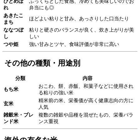
ひとめぼ
ふっくらとした食感、冷めても美味しいのでお
れ
弁当にも◎
あきたこ
ほどよい粘りと甘み、あっさりした口当たり
まち
ななつぼ
粘りと硬さのバランスが良く、炊き上がりが美
し
しい
つや姫
強い甘みとツヤ、食味評価が非常に高い
その他の種類・用途別
分類
内容
おこわ、餅、赤飯、和菓子などに使用され
もち米
る粘りの強い米
精米前の米、栄養価が高く健康志向の方に
玄米
人気
雑穀米・ブレ
複数の雑穀や品種を混ぜたもの、栄養バラ
ンド米
ンス重視