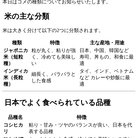
本日はコメの種類についてお知らせいたします。
米の主な分類
米は大きく分けて以下の2つに分類されます。
種類
特徴
主な産地・用途
ジャポニカ
粒が丸く、粘りが強
日本、中国、韓国など
米（短粒
く、冷めても美味し
寿司、丼もの、和食に最
種）
い
適
インディカ
タイ、インド、ベトナム
細長く、パラパラと
米（長粒
など カレーや炒飯に最
した食感
種）
適
日本でよく食べられている品種
品種名
特徴
コシヒカ
粘り・甘み・ツヤのバランスが良い、日本を代
リ
表する品種