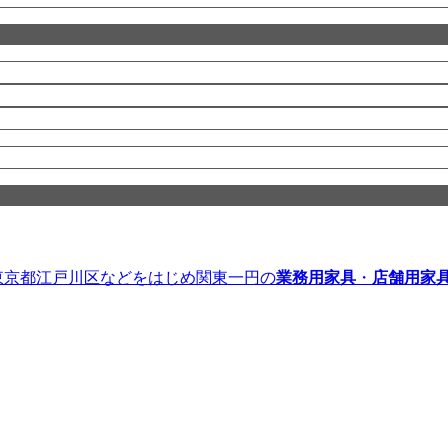
』｜東京都江戸川区などをはじめ関東一円の
業務用家具
・
店舗用家