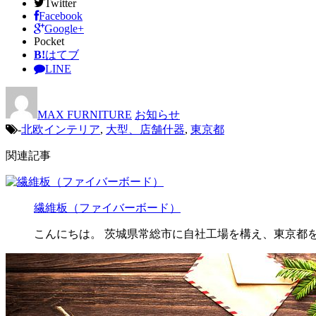
Twitter
Facebook
Google+
Pocket
B!
はてブ
LINE
MAX FURNITURE
お知らせ
-
北欧インテリア
,
大型、店舗什器
,
東京都
関連記事
繊維板（ファイバーボード）
こんにちは。 茨城県常総市に自社工場を構え、東京都