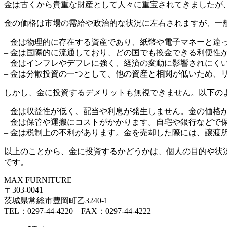
金は古くから貴重な財産として人々に重宝されてきましたが
金の価格は市場の需給や政治的な状況に左右されますが、一
– 金は物理的に存在する資産であり、紙幣や電子マネーと違
– 金は国際的に流通しており、どの国でも換金できる利便性
– 金はインフレやデフレに強く、経済の変動に影響されにく
– 金は分散投資の一つとして、他の資産と相関が低いため、
しかし、金に投資するデメリットも無視できません。以下の
– 金は収益性が低く、配当や利息が発生しません。金の価格
– 金は保管や運搬にコストがかかります。自宅や銀行などで
– 金は税制上の不利があります。金を売却した際には、譲渡
以上のことから、金に投資するかどうかは、個人の目的や状
です。
MAX FURNITURE
〒303-0041
茨城県常総市豊岡町乙3240-1
TEL：0297-44-4220 FAX：0297-44-4222