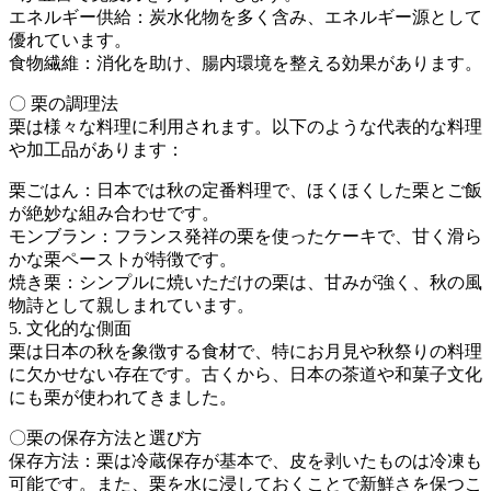
エネルギー供給：炭水化物を多く含み、エネルギー源として
優れています。
食物繊維：消化を助け、腸内環境を整える効果があります。
〇 栗の調理法
栗は様々な料理に利用されます。以下のような代表的な料理
や加工品があります：
栗ごはん：日本では秋の定番料理で、ほくほくした栗とご飯
が絶妙な組み合わせです。
モンブラン：フランス発祥の栗を使ったケーキで、甘く滑ら
かな栗ペーストが特徴です。
焼き栗：シンプルに焼いただけの栗は、甘みが強く、秋の風
物詩として親しまれています。
5. 文化的な側面
栗は日本の秋を象徴する食材で、特にお月見や秋祭りの料理
に欠かせない存在です。古くから、日本の茶道や和菓子文化
にも栗が使われてきました。
〇栗の保存方法と選び方
保存方法：栗は冷蔵保存が基本で、皮を剥いたものは冷凍も
可能です。また、栗を水に浸しておくことで新鮮さを保つこ