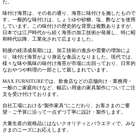
た。
味付け海苔は、その名の通り、海苔に味付けを施したもので
す。一般的な味付けは、しょうゆや砂糖、塩、酢などを使用
しています。この味付けの歴史的な背景は複数ありますが、
日本では江戸時代から続く海苔の加工技術が発展し、特に昭
和時代以降、工業化されて広まりました。
戦後の経済成長期には、加工技術の進歩や需要の増加によ
り、味付け海苔がより身近な食品となりました。現代では、
様々な味や風味の味付け海苔が市場に出回っており、日常的
なおやつや料理の一部として親しまれています。
MAX FURNITURE
では、飲食店などの店舗向け・業務用・
一般のご家庭向けなど、幅広い用途の家具製作についてご注
文を受け付けております。
自社工場における
“
製作家具
”
にこだわり、お客さまのご要
望・ご予算に沿って一点ずつ丁寧に設計・製作します。
大量生産の規格品にはないクオリティとバラエティで、みな
さまのニーズにお応えします。