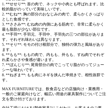
1. **せせり**: 首の肉で、ネックや小肉とも呼ばれます。比
較的脂がのっていて美味しいです。
2. **むね**: 胸の部分のおなじみの肉で、柔らかくさっぱり
とした食感です。
3. **ささみ**: むね肉の内側にある筋肉で、非常に柔らかく
最も脂肪が少ない部位です。
4. **手羽**: 手羽元、手羽中、手羽先の三つの部位がありま
す。それぞれ味わいは異なります。
5. **そり**: モモの付け根部分で、独特の弾力と風味があり
ます。
6. **もも**: ももの肉で、内もも、外もも、すね肉でそれぞ
れ柔らかさや食感が違います。
7. **ぼんじり**: 尾骨部分の肉でこってり脂がのってジュー
シーな味わいです。
8. **ねぎま**: もも肉にネギを挟んだ串焼きで、相性抜群で
す。
MAX FURNITURE
では、飲食店などの店舗向け・業務用・
一般のご家庭向けなど、幅広い用途の家具製作についてご注
文を受け付けております。
自社工場における
“
製作家具
”
にこだわり、お客さまのご要