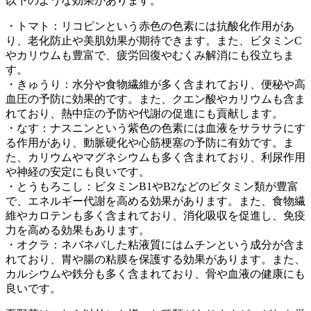
以下のような効果があります。
・トマト：リコピンという赤色の色素には抗酸化作用があ
り、老化防止や美肌効果が期待できます。また、ビタミンC
やカリウムも豊富で、疲労回復やむくみ解消にも役立ちま
す。
・きゅうり：水分や食物繊維が多く含まれており、便秘や高
血圧の予防に効果的です。また、クエン酸やカリウムも含ま
れており、熱中症の予防や代謝の促進にも貢献します。
・なす：ナスニンという紫色の色素には血液をサラサラにす
る作用があり、動脈硬化や心筋梗塞の予防に有効です。ま
た、カリウムやマグネシウムも多く含まれており、利尿作用
や神経の安定にも良いです。
・とうもろこし：ビタミンB1やB2などのビタミン類が豊富
で、エネルギー代謝を高める効果があります。また、食物繊
維やカロテンも多く含まれており、消化吸収を促進し、免疫
力を高める効果もあります。
・オクラ：ネバネバした粘液質にはムチンという成分が含ま
れており、胃や腸の粘膜を保護する効果があります。また、
カルシウムや鉄分も多く含まれており、骨や血液の健康にも
良いです。