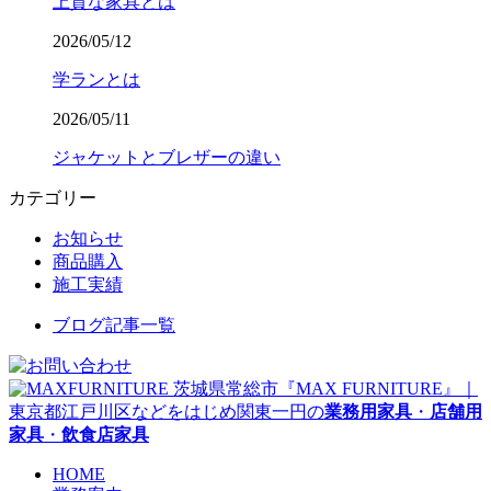
上質な家具とは
2026/05/12
学ランとは
2026/05/11
ジャケットとブレザーの違い
カテゴリー
お知らせ
商品購入
施工実績
ブログ記事一覧
茨城県常総市『MAX FURNITURE』｜
東京都江戸川区などをはじめ関東一円の
業務用家具
・
店舗用
家具
・
飲食店家具
HOME