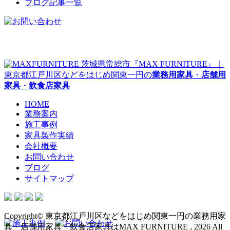
ブログ記事一覧
茨城県常総市『MAX FURNITURE』｜
東京都江戸川区などをはじめ関東一円の
業務用家具
・
店舗用
家具
・
飲食店家具
HOME
業務案内
施工事例
家具製作実績
会社概要
お問い合わせ
ブログ
サイトマップ
Copyright© 東京都江戸川区などをはじめ関東一円の業務用家
具・店舗用家具・飲食店家具はMAX FURNITURE , 2026 All