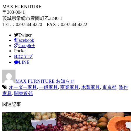
MAX FURNITURE
〒303-0041
茨城県常総市豊岡町乙3240-1
TEL：0297-44-4220 FAX：0297-44-4222
Twitter
Facebook
Google+
Pocket
B!
はてブ
LINE
MAX FURNITURE
お知らせ
-
オーダー家具
,
一般家具
,
商業家具
,
木製家具
,
東京都
,
造作
家具
,
関東近郊
関連記事