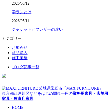
2026/05/12
学ランとは
2026/05/11
ジャケットとブレザーの違い
カテゴリー
お知らせ
商品購入
施工実績
ブログ記事一覧
茨城県常総市『MAX FURNITURE』｜
東京都江戸川区などをはじめ関東一円の
業務用家具
・
店舗用
家具
・
飲食店家具
HOME