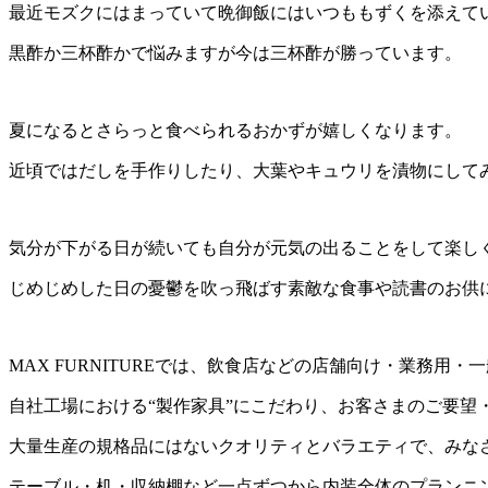
最近モズクにはまっていて晩御飯にはいつももずくを添えて
黒酢か三杯酢かで悩みますが今は三杯酢が勝っています。
夏になるとさらっと食べられるおかずが嬉しくなります。
近頃ではだしを手作りしたり、大葉やキュウリを漬物にして
気分が下がる日が続いても自分が元気の出ることをして楽し
じめじめした日の憂鬱を吹っ飛ばす素敵な食事や読書のお供
MAX FURNITUREでは、飲食店などの店舗向け・業務
自社工場における“製作家具”にこだわり、お客さまのご要望
大量生産の規格品にはないクオリティとバラエティで、みな
テーブル・机・収納棚など一点ずつから内装全体のプランニ