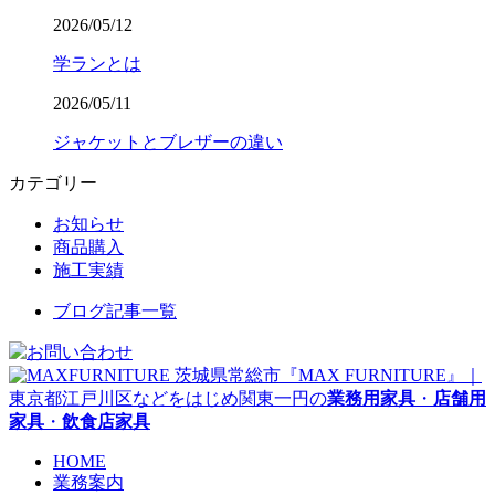
2026/05/12
学ランとは
2026/05/11
ジャケットとブレザーの違い
カテゴリー
お知らせ
商品購入
施工実績
ブログ記事一覧
茨城県常総市『MAX FURNITURE』｜
東京都江戸川区などをはじめ関東一円の
業務用家具
・
店舗用
家具
・
飲食店家具
HOME
業務案内